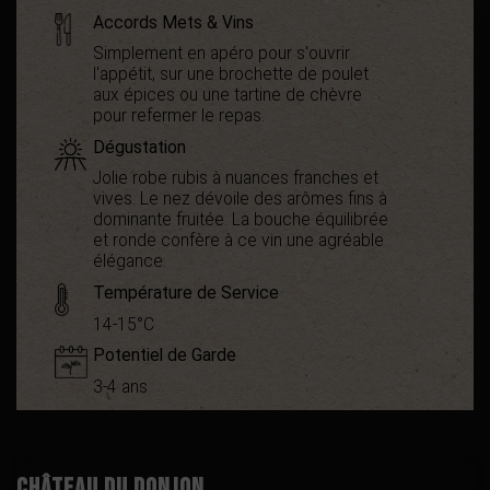
Accords Mets & Vins
Simplement en apéro pour s'ouvrir
l'appétit, sur une brochette de poulet
aux épices ou une tartine de chèvre
pour refermer le repas.
Dégustation
Jolie robe rubis à nuances franches et
vives. Le nez dévoile des arômes fins à
dominante fruitée. La bouche équilibrée
et ronde confère à ce vin une agréable
élégance.
Température de Service
14-15°C
Potentiel de Garde
Démarche
Haute Valeur
environnementale
Environnementale
3-4 ans
Appellation
IGP Coteaux de Peyriac
Boisé
0
Puissant
1
Château du Donjon