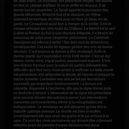
de Jean Panis. Sa sucrosité, ses petits fruits rouges, ses épices
en font un cépage enjôleur. Si on le vinifie en douceur, il se
donne tout en souplesse. La Syrah apporte la puissance des
grands Minervois. Alliant le fruit et la structure, on l'élève
aisément en barrique de chêne pour en faire un beau vin de
garde. Le Cinsault est aussi bon à manger qu’à vinifier. Il est le
cépage principal des vins rosés du Château. Le Merlot est le seul
à allier la finesse du fruit à une structure élégante, il a besoin de
beaucoup de soleil pour s'exprimer pleinement. Le Cabernet-
Sauvignon est infernal à tailler ! Ses bois sont de dimensions
conséquentes. Cet excès de vigueur génère des vins de bonne
structure. C’est toujours le dernier à être vendangé. Enfin le
dernier planté sur l’exploitation est le Petit Verdot. C'est un dur
labeur, noble, riche, ingrat parfois, passionnant toujours. C'est
une histoire d'amour avec la nature où parfois jaillissent des
difficultés qu'il faut sans cesse arriver à maîtriser. La taille courte
est primordiale, elle détermine la récolte de l'année et prépare la
saison suivante. L'entretien des sols se fait par des labours
successifs qui respectent l'environnement. La fumure est
naturelle, dispersée à l'ancienne, afin que la vigne trouve juste
ce dont elle a besoin. L'observation de la vigne est primordiale
pour pouvoir décider des actions à mener. Les interventions
manuelles sont essentielles même si la mécanisation est
indispensable. La vendange ne doit démarrer qu'une fois la
maturité optimale obtenue. La récolte est triée et éraflée
immédiatement afin que seuls les grains et le jus arrivent à la
cave. Ce sont des choix permanents qui doivent être mûrement
réfléchis avant de prendre d'autres décisions tout aussi