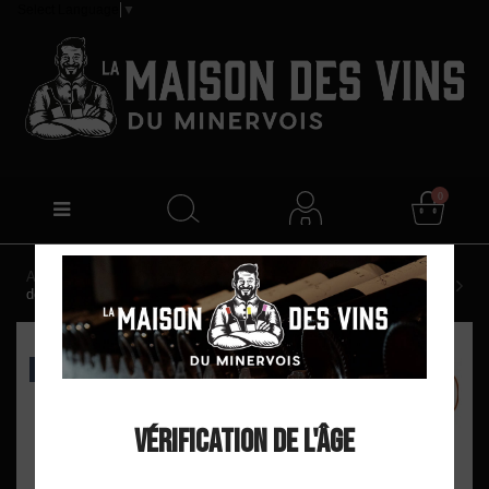
Select Language
▼
0
Accueil
Château du Donjon "Le p'tit coup" IGP Coteaux
de Peyriac Rouge 2021
EXCLU WEB
Vérification de l'âge