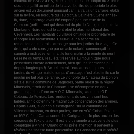
château de BAGNOLES, et de son pittoresque donjon du XIIIème
siècle qui jaillit au milieu de la cave. Le titre de propriété le plus
ancien est un document amusant car il a trait à un barrage, établi
sur la rivière, en bordure du lieu dit "La Galinière". Cette année-
là, donc, le barrage avait été emporté par une crue de la
Clamoux (petit torrent qui descend du pic de Nore, sommet de la
Montagne Noire qui est le contrefort le plus méridional des
Cévennes). Les habitants du village ont aidé le propriétaire de
l'époque à le reconstruire. Celui-ci leur a accordé en
remerciement un droit d'arrosage pour les jardins du village. Ce
droit, qui a été consigné par un acte notarié, commençait le
samedi à midi et se terminait le lundi matin à la pointe du jour !
Le reste du temps, l'eau était réservée au moulin (que nous
possédons encore actuellement, bien qu'il ne fonctionne plus
depuis longtemps !). Actuellement, l'eau arrose toujours les
jardins du village mais le temps d'arrosage n'est plus limité car le
moulin ne fait plus de farine. Le vignoble du Château du Donjon
s'étale sur la commune de Bagnoles, partie ouest de la région
Minervois, terroir de la Clamoux. Il se décompose en deux
grandes parties, l'une en A.O.C. Minervois, l'autre en I.G.P
Coteaux de Peyriac. Les rendements de ces vins sont très
faibles, afin d'obtenir une magnifique concentration des arômes.
Depuis 1999, le vignoble s'estagrandi sur la commune de
Villemoustaussou, en deux parties, une en AOC Cabardès et une
en IGP Cité de Carcassonne. Le Carignan est le plus ancien des
cépages de l'exploitation. Il est le plus simple à cultiver et le plus
compliqué à vinifier. Quand on lui prête attention, il parvient à
révéler une finesse toute particulière. Le Grenache est le préféré