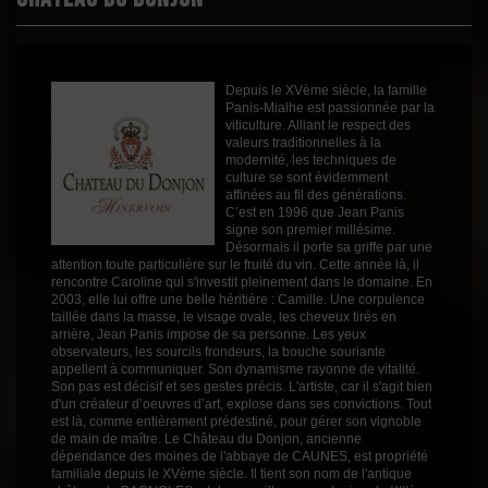
Épicé
1
Fruité
3
Cépages
Carignan
Depuis le XVème siècle, la famille
Grenache
Panis-Mialhe est passionnée par la
Merlot
viticulture. Alliant le respect des
Profil
Fruité
valeurs traditionnelles à la
modernité, les techniques de
Couleur
Rouge
culture se sont évidemment
affinées au fil des générations.
Millésime
2021
C’est en 1996 que Jean Panis
signe son premier millésime.
Volume
75cl
Désormais il porte sa griffe par une
attention toute particulière sur le fruité du vin. Cette année là, il
Rayons
Vins Internet
rencontre Caroline qui s'investit pleinement dans le domaine. En
Vins Internet
2003, elle lui offre une belle héritière : Camille. Une corpulence
Vins Internet
taillée dans la masse, le visage ovale, les cheveux tirés en
arrière, Jean Panis impose de sa personne. Les yeux
observateurs, les sourcils frondeurs, la bouche souriante
appellent à communiquer. Son dynamisme rayonne de vitalité.
Son pas est décisif et ses gestes précis. L'artiste, car il s'agit bien
d'un créateur d’oeuvres d’art, explose dans ses convictions. Tout
est là, comme entièrement prédestiné, pour gérer son vignoble
de main de maître. Le Château du Donjon, ancienne
dépendance des moines de l'abbaye de CAUNES, est propriété
familiale depuis le XVème siècle. Il tient son nom de l'antique