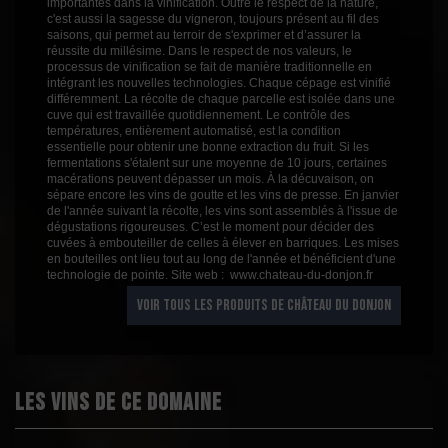
importantes dans la vinification. Outre le respect de la nature,
c'est aussi la sagesse du vigneron, toujours présent au fil des
saisons, qui permet au terroir de s'exprimer et d’assurer la
réussite du millésime. Dans le respect de nos valeurs, le
processus de vinification se fait de manière traditionnelle en
intégrant les nouvelles technologies. Chaque cépage est vinifié
différemment. La récolte de chaque parcelle est isolée dans une
cuve qui est travaillée quotidiennement. Le contrôle des
températures, entièrement automatisé, est la condition
essentielle pour obtenir une bonne extraction du fruit. Si les
fermentations s'étalent sur une moyenne de 10 jours, certaines
macérations peuvent dépasser un mois. À la décuvaison, on
sépare encore les vins de goutte et les vins de presse. En janvier
de l'année suivant la récolte, les vins sont assemblés à l'issue de
dégustations rigoureuses. C’est le moment pour décider des
cuvées à embouteiller de celles à élever en barriques. Les mises
en bouteilles ont lieu tout au long de l'année et bénéficient d'une
technologie de pointe. Site web : www.chateau-du-donjon.fr
VOIR TOUS LES PRODUITS DE CHÂTEAU DU DONJON
Les vins de ce domaine