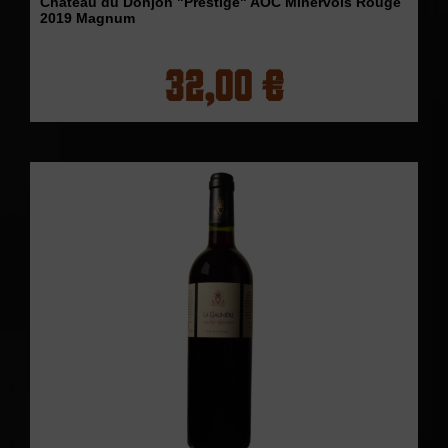
Château du Donjon "Prestige" AOC Minervois Rouge
2019 Magnum
32,00 €