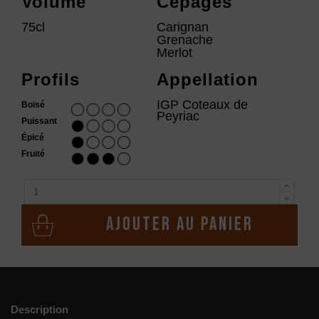
Volume
Cépages
75cl
Carignan
Grenache
Merlot
Profils
Appellation
IGP Coteaux de
Boisé
Peyriac
Puissant
Épicé
Fruité
Ajouter au panier
Description