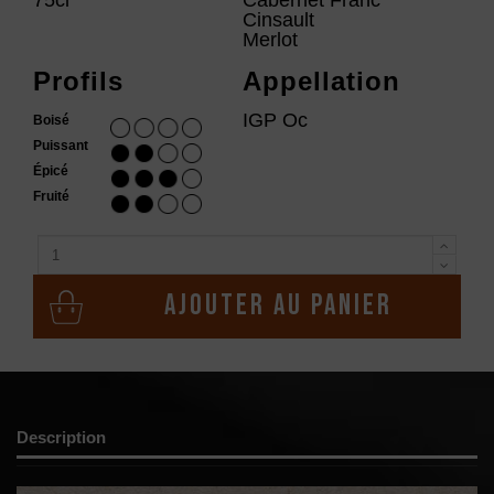
Cinsault
Merlot
Profils
Appellation
IGP Oc
Boisé
Puissant
Épicé
Fruité
Ajouter au panier
Description