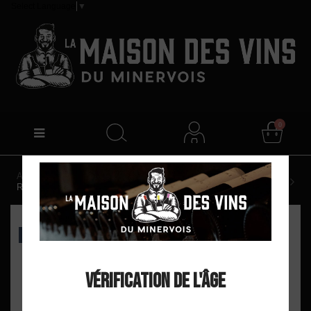
Select Language
▼
0
Accueil
Château la Croix Martelle "Marvès" IGP Oc
Rouge 2022
EXCLU WEB
Vérification de l'âge