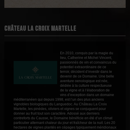
Appellation
IGP Oc
Boisé
0
Puissant
2
Château la Croix Martelle
Épicé
3
Fruité
2
Cépages
Cabernet Franc
En 2010, conquis par la magie du
Cinsault
lieu, Catherine et Michel Vincent,
Merlot
passionnés de vin et convaincus du
Profil
Epicé
potentiel extraordinaire de ce
terroir, décident d’investir dans le
Couleur
Rouge
devenir de ce Domaine. Une belle
aventure oenologique est née,
Millésime
2022
dédiée à la culture respectueuse
de la vigne et à l’élaboration de
Volume
75cl
vins d’exception dans un domaine
méditerranéen qui depuis 1998, est l’un des plus anciens
Rayons
Vin 2019
vignobles biologiques du Languedoc. Au Château La Croix
Vin 2019
Martelle, les pinèdes, oliviers et vignes se conjuguent pour
donner au fruit tout son caractère. Adossé aux derniers
contreforts du Causse, le Domaine bénéficie en été d’un climat
particulier alternant chaleur du jour et fraîcheur de la nuit. Les 20
hectares de vignes plantés en cépages typiquement méridionaux