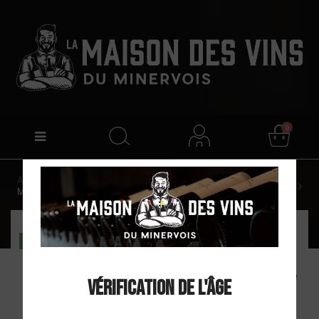
0
Accueil
Domaine de Tholomiès "La Chapelle" AOP
Minervois Rouge 2022
DISPO EN MAGASIN
Domaine de
Vérification de l'âge
Tholomiès "La Chapelle"