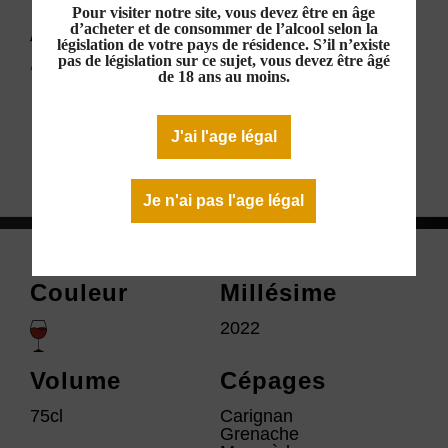
Pour visiter notre site, vous devez être en âge
AOP Minervois Rouge 2022
d’acheter et de consommer de l’alcool selon la
législation de votre pays de résidence. S’il n’existe
12,00 €
pas de législation sur ce sujet, vous devez être âgé
de 18 ans au moins.
En stock
J'ai l'age légal
Télécharger la fiche technique
Je n'ai pas l'age légal
Couleur
Millésime
2022
Volume
Cépages
75cl
Carignan
Grenache