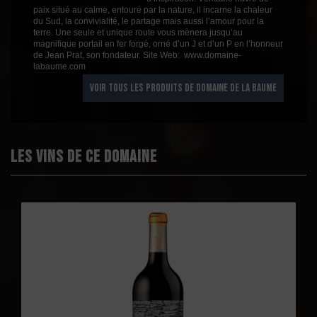
Profil
Fruité
paix situé au calme, entouré par la nature, il incarne la chaleur
du Sud, la convivialité, le partage mais aussi l’amour pour la
Couleur
Rouge
terre. Une seule et unique route vous mènera jusqu’au
magnifique portail en fer forgé, orné d’un J et d’un P en l’honneur
Millésime
2022
de Jean Prat, son fondateur. Site Web: www.domaine-
Volume
75cl
labaume.com
Rayons
Vin 2019
VOIR TOUS LES PRODUITS DE DOMAINE DE LA BAUME
Vin 2019
Les vins de ce domaine