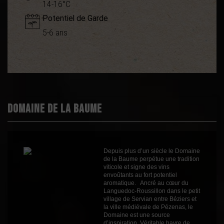
14-16°C
Potentiel de Garde
5-6 ans
Démarche
Bio
environnementale
Eve Green
Appellation
AOC Minervois
Palmarès
Concours des Grands
Vins du Languedoc
Roussillon Or
Domaine de la Baume
Boisé
0
Puissant
2
Épicé
1
Depuis plus d’un siècle le Domaine
Fruité
de la Baume perpétue une tradition
2
viticole et signe des vins
Degré
14.5
envoûtants au fort potentiel
aromatique. Ancré au cœur du
Cépages
Carignan
Languedoc-Roussillon dans le petit
Grenache
village de Servian entre Béziers et
Mourvèdre
la ville médiévale de Pézenas, le
Syrah
Domaine est une source
d’inspiration. Véritable havre de