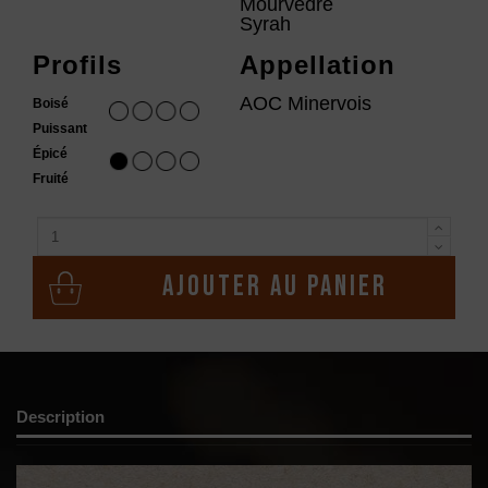
Mourvèdre
Syrah
Profils
Appellation
AOC Minervois
Boisé
Puissant
Épicé
Fruité
Ajouter au panier
Description