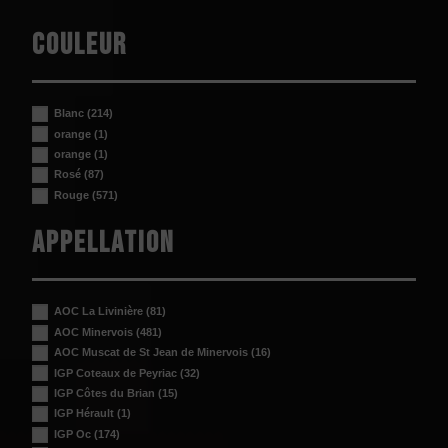
Couleur
Blanc
(214)
orange
(1)
orange
(1)
Rosé
(87)
Rouge
(571)
Appellation
AOC La Livinière
(81)
AOC Minervois
(481)
AOC Muscat de St Jean de Minervois
(16)
IGP Coteaux de Peyriac
(32)
IGP Côtes du Brian
(15)
IGP Hérault
(1)
IGP Oc
(174)