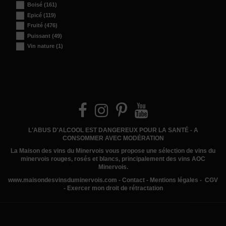
Boisé
(161)
Epicé
(119)
Fruité
(476)
Puissant
(49)
Vin nature
(1)
L'ABUS D'ALCOOL EST DANGEREUX POUR LA SANTÉ - A
CONSOMMER AVEC MODÉRATION
La Maison des vins du Minervois
vous propose une sélection de vins du
minervois rouges, rosés et blancs, principalement des vins AOC
Minervois.
www.
maisondesvinsduminervois.com -
Contact
-
Mentions légales
-
CGV
-
Exercer mon droit de rétractation