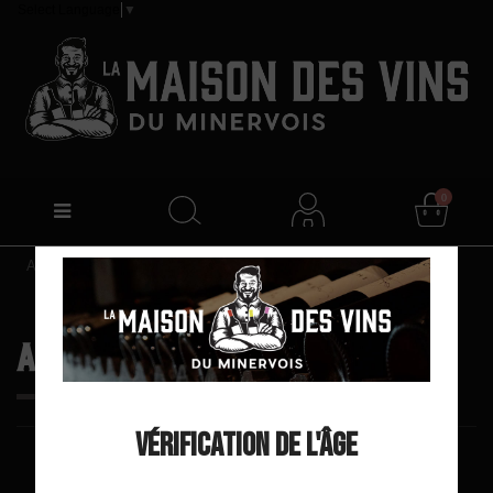
Select Language
▼
0
Accueil
Accueil
Vérification de l'âge
Prix, croissant
24
Filtrer