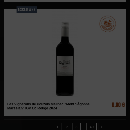
EXCLU WEB
6,20 €
Les Vignerons de Pouzols Mailhac "Mont Ségonne
Marselan" IGP Oc Rouge 2024
1
2
3
…
40