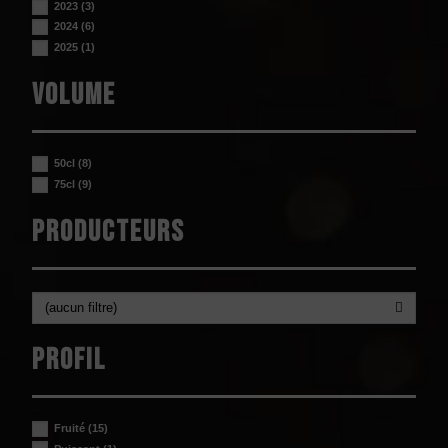
2023
(3)
2024
(6)
2025
(1)
Volume
50cl
(8)
75cl
(9)
Producteurs
(aucun filtre)
Profil
Fruité
(15)