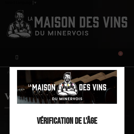
Select Language
▼
0
Accueil
Vins doux
Vins doux
Vérification de l'âge
Prix, croissant
17
Filtrer