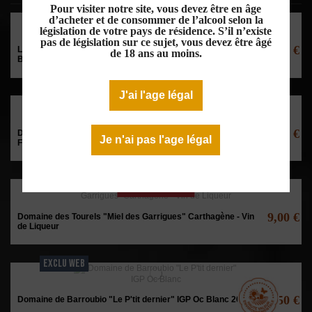
Pour visiter notre site, vous devez être en âge
EXCLU WEB
d’acheter et de consommer de l’alcool selon la
législation de votre pays de résidence. S’il n’existe
pas de législation sur ce sujet, vous devez être âgé
7,20 €
Les Vignerons de Pouzols Mailhac "Fleur de Vigne" IGP Oc
de 18 ans au moins.
Blanc 2025
J'ai l'age légal
EXCLU WEB
Rupture de stock
8,50 €
Domaine des Tourels "Muscat Petit Grains de folie" Vin De
Je n'ai pas l'age légal
France Blanc 2018
EXCLU WEB
Rupture de stock
9,00 €
Domaine des Tourels "Miel des Garrigues" Carthagène - Vin
de Liqueur
EXCLU WEB
9,50 €
Domaine de Barroubio "Le P'tit dernier" IGP Oc Blanc 2022