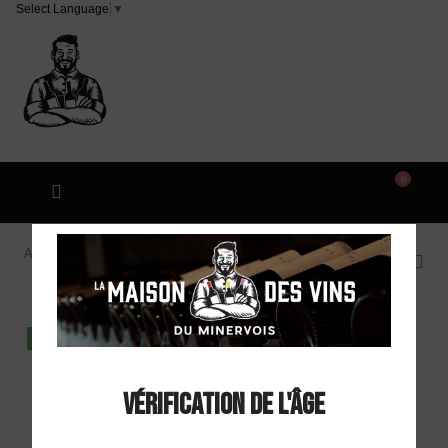
Select Language
▼
0
Accueil
Domaine Sainte Luchaire "1884" AOC Minervois
Rouge 2018
DISPO EN MAGASIN
Vérification de l'âge