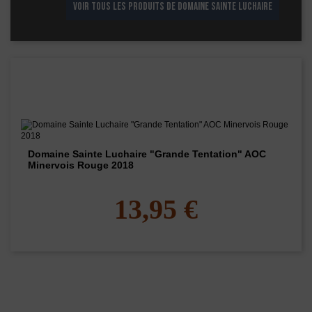
VOIR TOUS LES PRODUITS DE DOMAINE SAINTE LUCHAIRE
Rayons
Vin Autres Années
Vin Autres Années
Vin Autres Années
Les vins de ce domaine
Domaine Sainte Luchaire "Grande Tentation" AOC
Minervois Rouge 2018
13,95 €
Les clients qui ont acheté ce produit ont
également acheté...