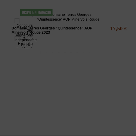
DISPO EN MAGASIN
17,50 €
Domaine Terres Georges "Quintessence" AOP
Minervois Rouge 2023
L'ABUS D'ALCOOL EST DANGEREUX POUR LA SANTÉ - A
CONSOMMER AVEC MODÉRATION
La Maison des vins du Minervois
vous propose une sélection de vins du
minervois rouges, rosés et blancs, principalement des vins AOC
Minervois.
www.
maisondesvinsduminervois.com -
Contact
-
Mentions légales
-
CGV
-
Exercer mon droit de rétractation