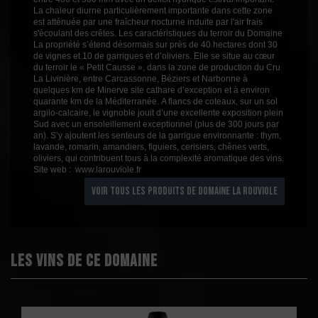
La chaleur diurne particulièrement importante dans cette zone
est atténuée par une fraîcheur nocturne induite par l'air frais
s'écoulant des crêtes. Les caractéristiques du terroir du Domaine
La propriété s’étend désormais sur près de 40 hectares dont 30
de vignes et 10 de garrigues et d’oliviers. Elle se situe au cœur
du terroir le « Petit Causse », dans la zone de production du Cru
La Livinière, entre Carcassonne, Béziers et Narbonne à
quelques km de Minerve site cathare d’exception et à environ
quarante km de la Méditerranée. A flancs de coteaux, sur un sol
argilo-calcaire, le vignoble jouit d’une excellente exposition plein
Sud avec un ensoleillement exceptionnel (plus de 300 jours par
an). S’y ajoutent les senteurs de la garrigue environnante : thym,
lavande, romarin, amandiers, figuiers, cerisiers, chênes verts,
oliviers, qui contribuent tous à la complexité aromatique des vins.
Site web : www.larouviole.fr
VOIR TOUS LES PRODUITS DE DOMAINE LA ROUVIOLE
Les vins de ce domaine