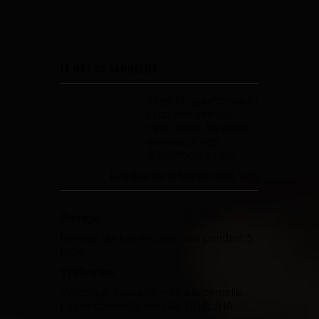
Le mot du sommelier :
"Objectif : gourmandise !
Et on peut dire que
c'est réussi. Un délice
qui nous plonge
directement en été.."
L'équipe de la Maison des Vins
Élevage
Elevage sur lies en cuve inox pendant 5
mois
Vinification
Vendange manuelle – Tri à la parcelle.
Les rendements sont de 15 HL /HA