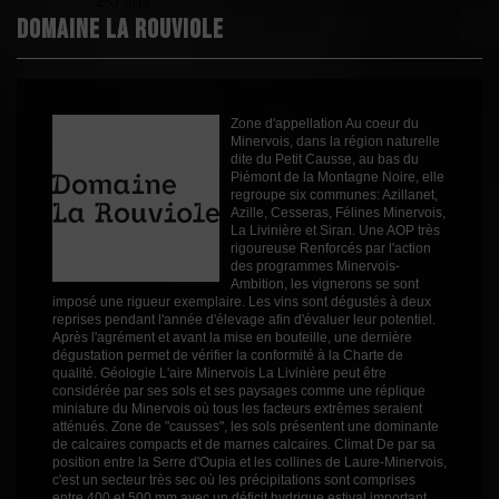
2-3 ans
Boisé
0
Domaine la Rouviole
Puissant
2
Épicé
1
Fruité
3
Zone d'appellation Au coeur du
Degré
12.5°
Minervois, dans la région naturelle
dite du Petit Causse, au bas du
Cépages
Cinsault
Piémont de la Montagne Noire, elle
Grenache
regroupe six communes: Azillanet,
Azille, Cesseras, Félines Minervois,
Profil
Fruité
La Livinière et Siran. Une AOP très
rigoureuse Renforcés par l'action
Couleur
Rosé
des programmes Minervois-
Ambition, les vignerons se sont
Millésime
2025
imposé une rigueur exemplaire. Les vins sont dégustés à deux
Volume
75cl
reprises pendant l'année d'élevage afin d'évaluer leur potentiel.
Après l'agrément et avant la mise en bouteille, une dernière
Rayons
Vin Autres Années
dégustation permet de vérifier la conformité à la Charte de
Vin Autres Années
qualité. Géologie L'aire Minervois La Livinière peut être
considérée par ses sols et ses paysages comme une réplique
miniature du Minervois où tous les facteurs extrêmes seraient
atténués. Zone de "causses", les sols présentent une dominante
de calcaires compacts et de marnes calcaires. Climat De par sa
position entre la Serre d'Oupia et les collines de Laure-Minervois,
c'est un secteur très sec où les précipitations sont comprises
entre 400 et 500 mm avec un déficit hydrique estival important.