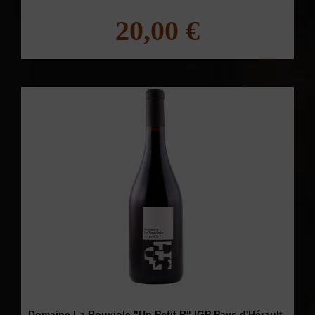
20,00 €
Domaine La Rouviole "Un Petit R" IGP Pays d'Hérault