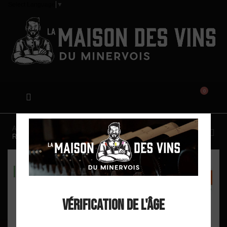
Select Language
▼
0
Accueil
Domaine La Rouviole "PoK Pok" AOP Minervois
Rosé 2025
DISPO EN MAGASIN
Vérification de l'âge