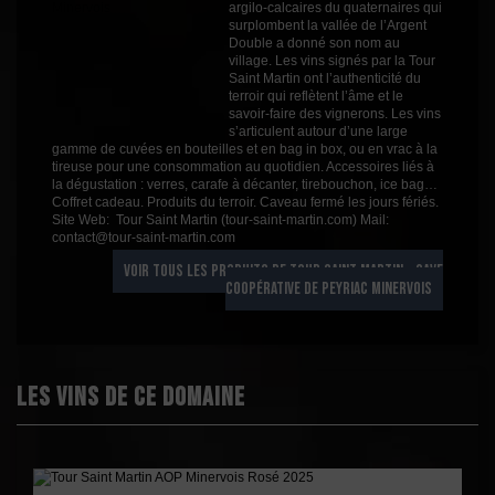
argilo-calcaires du quaternaires qui
Millésime
2024
surplombent la vallée de l’Argent
Double a donné son nom au
village. Les vins signés par la Tour
Saint Martin ont l’authenticité du
terroir qui reflètent l’âme et le
savoir-faire des vignerons. Les vins
s’articulent autour d’une large
gamme de cuvées en bouteilles et en bag in box, ou en vrac à la
tireuse pour une consommation au quotidien. Accessoires liés à
la dégustation : verres, carafe à décanter, tirebouchon, ice bag…
Coffret cadeau. Produits du terroir. Caveau fermé les jours fériés.
Site Web: Tour Saint Martin (tour-saint-martin.com) Mail:
contact@tour-saint-martin.com
VOIR TOUS LES PRODUITS DE TOUR SAINT MARTIN - CAVE
COOPÉRATIVE DE PEYRIAC MINERVOIS
Les vins de ce domaine