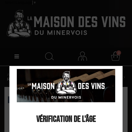
Select Language
▼
0
Accueil
Tour Saint Martin "Vin d'une Nuit" Vin de France
Rosé 2024
EXCLU WEB
Vérification de l'âge