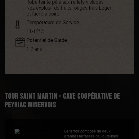
Robe teinte pâle aux reflets violacés
Nez explosif de fruits rouges frais Léger
et facile à boire
Température de Service
11-12°C
Potentiel de Garde
1-2 ans
Appellation
Vin de France
Boisé
0
Puissant
2
Épicé
1
Tour Saint Martin - Cave Coopérative de
Fruité
4
Peyriac Minervois
Degré
13
Cépages
Cinsault
Grenache
Profil
Fruité
Le terroir composé de deux
Couleur
Rosé
grandes terrasses caillouteuses