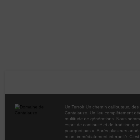
Démarche environnementale
Appellation
Boisé
Domaine de Cantalauze
Puissant
Épicé
Fruité
Un Terroir Un chemin caillouteux, des 
Cépages
Cantalauze. Un lieu complètement déc
multitude de générations. Nous sommes
esprit de continuité et de tradition 
Profil
pourquoi pas ». Après plusieurs année
Couleur
m’ont immédiatement interpellé. C’est