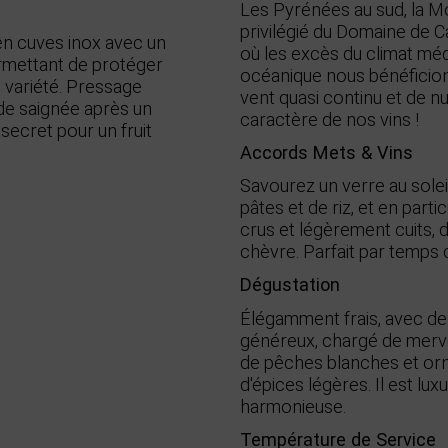
Les Pyrénées au sud, la M
privilégié du Domaine de C
 en cuves inox avec un
où les excès du climat mé
rmettant de protéger
océanique nous bénéficion
e variété. Pressage
vent quasi continu et de nu
 de saignée après un
caractère de nos vins !
 secret pour un fruit
Accords Mets & Vins
Savourez un verre au solei
pâtes et de riz, et en part
crus et légèrement cuits, 
chèvre. Parfait par temps
Dégustation
Élégamment frais, avec des
généreux, chargé de merve
de pêches blanches et orné
d'épices légères. Il est lu
harmonieuse.
Température de Service