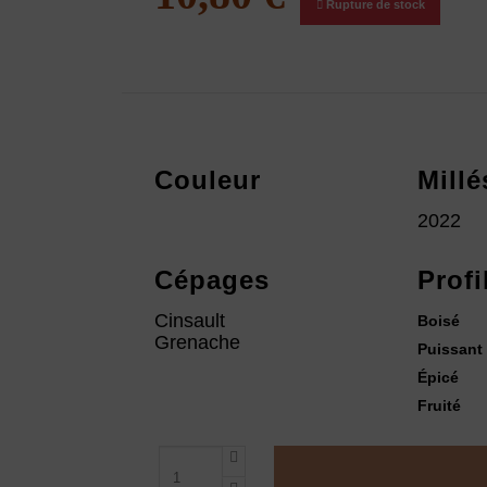
Rupture de stock
Couleur
Mill
2022
Cépages
Profi
Cinsault
Boisé
Grenache
Puissant
Épicé
Fruité