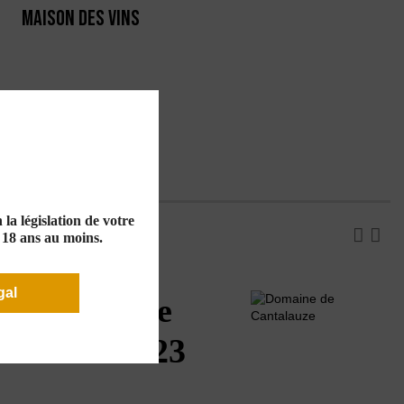
MAISON DES VINS
RTE
PRODUCTEURS
la législation de votre
e 18 ans au moins.
gal
lauze "O de
Oc Rosé 2023