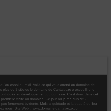
usqu'au canal du midi. Voilà ce qui vous attend au domaine de
 plus de 3 siècles le domaine de Cantalauze a accueilli une
t contribués au développement du domaine. C’est donc dans cet
première visite au domaine. Ce jour où je me suis dit «
pas forcement évidente. Mais la quiétude et la beauté du lieu
r chez nous. Site Web : www.domaine-cantalauze.com