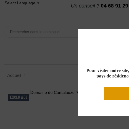
Select Language
▼
Un conseil ?
04 68 91 29
VINS
MAISON DES
Pour visiter notre sit
Accueil
Domaine de Cantalauze "O de Cantalauze" IGP Oc R
pays de résidence
EXCLU WEB