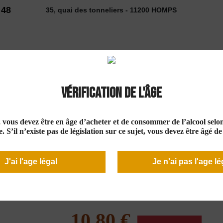
 48
35, quai des tonneliers - 11200 HOMPS
2026
Vérification de l'âge
 VINS
SELECTION
COUP DE ❤
DÉCOUVE
e, vous devez être en âge d’acheter et de consommer de l’alcool selon 
osé 2023
. S’il n’existe pas de législation sur ce sujet, vous devez être âgé d
J'ai l'age légal
Je n'ai pas l'age lé
Domaine de Canta
Cantalauze" IGP 
10,80 €