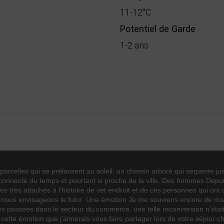
11-12°C
Potentiel de Garde
1-2 ans
Haute Valeur Environnementale
Terra vitis
IGP Oc
0
1
0
2
parcelles qui se prélassent au soleil, un chemin arboré qui serpente j
Cinsault
onnecté du temps et pourtant si proche de la ville. Des hommes Depuis
Grenache
 très attachés à l’histoire de cet endroit et de ces personnes qui on
que nous envisageons le futur. Une émotion Je me souviens encore de ma 
Fruité
s passées dans le secteur du commerce, une telle reconversion n’était 
Rosé
 cette émotion que j’aimerais vous faire partager lors de votre séjou