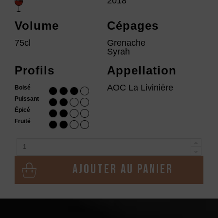
2018
Volume
Cépages
75cl
Grenache
Syrah
Profils
Appellation
AOC La Livinière
Boisé
Puissant
Épicé
Fruité
Ajouter au panier