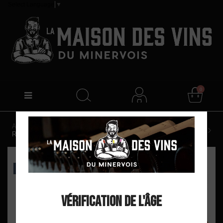
Select Language
▼
0
Accueil
Alliance Minervois "Alliance" AOP La Livinière
Rouge 2018
EXCLU WEB
Vérification de l'âge