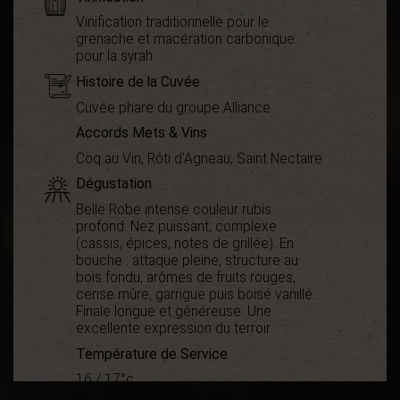
Vinification traditionnelle pour le
grenache et macération carbonique
pour la syrah
Histoire de la Cuvée
Cuvée phare du groupe Alliance
Accords Mets & Vins
Coq au Vin, Rôti d'Agneau, Saint Nectaire
Dégustation
Belle Robe intense couleur rubis
profond. Nez puissant, complexe
(cassis, épices, notes de grillée). En
bouche : attaque pleine, structure au
bois fondu, arômes de fruits rouges,
cerise mûre, garrigue puis boisé vanillé.
Finale longue et généreuse. Une
excellente expression du terroir
Démarche
Haute Valeur
environnementale
Environnementale
Température de Service
Terra vitis
16 / 17°c
Appellation
AOC La Livinière