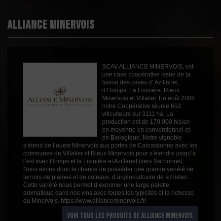
Potentiel de Garde
Boisé
3
8-10 ans
Alliance Minervois
Puissant
2
Épicé
2
Fruité
2
Cépages
SCAV ALLIANCE MINERVOIS, est
Grenache
une cave coopérative issue de la
Syrah
fusion des caves d’ Azillanet,
Profil
Boisé
d’Homps, La Livinière, Rieux
Minervois et Villalier. En août 2008
Couleur
Rouge
notre Coopérative réunie 652
viticulteurs sur 3111 ha. La
Millésime
2018
production est de 170 000 hls/an
en moyenne en conventionnel et
Volume
75cl
en Biologique. Notre vignoble
s’étend de l’ouest Minervois aux portes de Carcassonne avec les
Rayons
Vin 2019
communes de Villalier et Rieux Minervois pour s’étendre jusqu’à
Vin 2019
l’est avec Homps et la Livinière et Azillanet (vers Narbonne).
Nous avons donc la chance de posséder une grande variété de
terroirs de plaines et de coteaux, d’argilo-calcaire de schistes…
Cette variété nous permet d’exprimer une large palette
aromatique dans nos vins avec toutes les typicités et la richesse
du Minervois. https://www.allianceminervois.fr/
VOIR TOUS LES PRODUITS DE ALLIANCE MINERVOIS