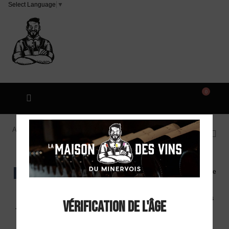
Select Language
▼
0
Accueil
Alliance Minervois "Image" AOP Minervois
Rouge 2019
EXCLU WEB
Alliance Minervois
Vérification de l'âge
"Image" AOP Minervois