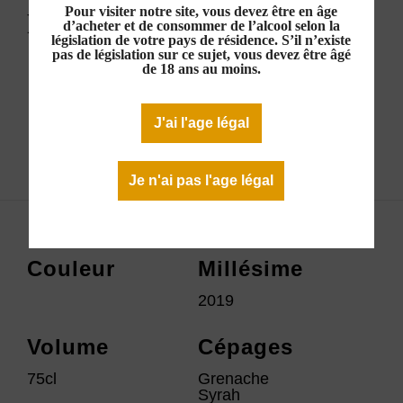
Pour visiter notre site, vous devez être en âge
Rouge 2019
d’acheter et de consommer de l’alcool selon la
législation de votre pays de résidence. S’il n’existe
pas de législation sur ce sujet, vous devez être âgé
11,40 €
de 18 ans au moins.
Rupture de stock
J'ai l'age légal
Télécharger la fiche technique
Je n'ai pas l'age légal
Couleur
Millésime
2019
Volume
Cépages
75cl
Grenache
Syrah