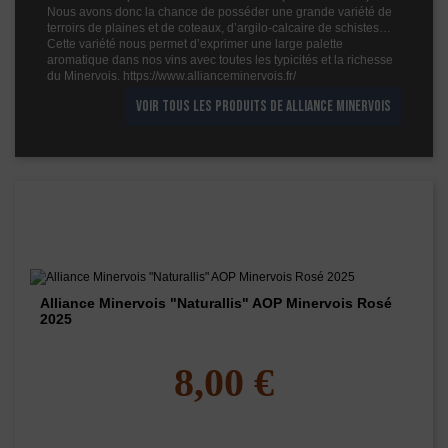
Nous avons donc la chance de posséder une grande variété de
terroirs de plaines et de coteaux, d’argilo-calcaire de schistes…
Cette variété nous permet d’exprimer une large palette
aromatique dans nos vins avec toutes les typicités et la richesse
du Minervois. https://www.allianceminervois.fr/
VOIR TOUS LES PRODUITS DE ALLIANCE MINERVOIS
Les vins de ce domaine
Alliance Minervois "Naturallis" AOP Minervois Rosé
2025
8,00 €