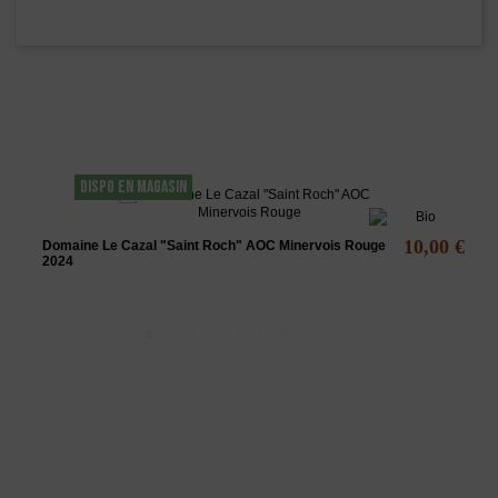
Les clients qui ont acheté ce produit ont
également acheté...
DISPO EN MAGASIN
10,00 €
Domaine Le Cazal "Saint Roch" AOC Minervois Rouge
2024
L'ABUS D'ALCOOL EST DANGEREUX POUR LA SANTÉ - A
CONSOMMER AVEC MODÉRATION