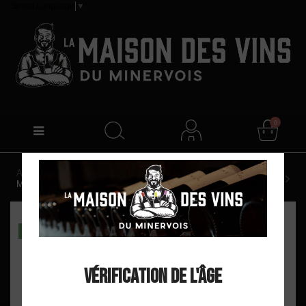
Select Language
▼
0
Accueil
Domaine de Montahuc "Chant des Pierres" AOP
Minervois Rouge 2022
DISPO EN MAGASIN
Vérification de l'âge