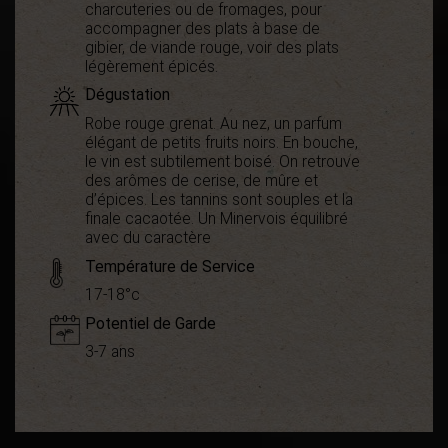
charcuteries ou de fromages, pour
accompagner des plats à base de
gibier, de viande rouge, voir des plats
légèrement épicés.
Dégustation
Robe rouge grenat. Au nez, un parfum
élégant de petits fruits noirs. En bouche,
le vin est subtilement boisé. On retrouve
des arômes de cerise, de mûre et
d’épices. Les tannins sont souples et la
finale cacaotée. Un Minervois équilibré
avec du caractère
Température de Service
17-18°c
Potentiel de Garde
3-7 ans
Démarche
Bio
environnementale
Appellation
AOC Minervois