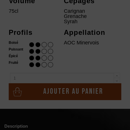
Volume
Cépages
75cl
Carignan
Grenache
Syrah
Profils
Appellation
AOC Minervois
Boisé
Puissant
Épicé
Fruité
Ajouter au panier
Description