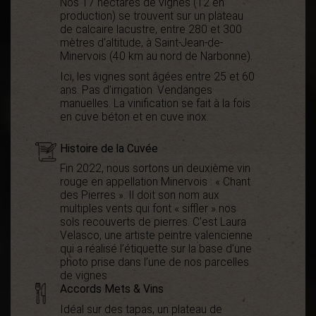
Nos 17 hectares de vignes (12 en
production) se trouvent sur un plateau
de calcaire lacustre, entre 280 et 300
mètres d’altitude, à Saint-Jean-de-
Minervois (40 km au nord de Narbonne).
Ici, les vignes sont âgées entre 25 et 60
ans. Pas d’irrigation. Vendanges
manuelles. La vinification se fait à la fois
en cuve béton et en cuve inox.
Histoire de la Cuvée
Fin 2022, nous sortons un deuxième vin
rouge en appellation Minervois : « Chant
des Pierres ». Il doit son nom aux
multiples vents qui font « siffler » nos
sols recouverts de pierres. C’est Laura
Velasco, une artiste peintre valencienne
qui a réalisé l’étiquette sur la base d’une
photo prise dans l’une de nos parcelles
de vignes
Accords Mets & Vins
Idéal sur des tapas, un plateau de