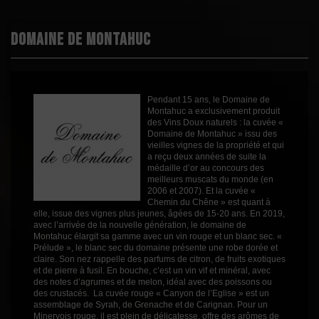
Boisé
2
Puissant
2
Domaine de Montahuc
Épicé
2
Fruité
2
Degré
15
Pendant 15 ans, le Domaine de
Cépages
Carignan
Montahuc a exclusivement produit
Grenache
des Vins Doux naturels : la cuvée «
Syrah
Domaine de Montahuc » issu des
vieilles vignes de la propriété et qui
Profil
Boisé
a reçu deux années de suite la
médaille d’or au concours des
Couleur
Rouge
meilleurs muscats du monde (en
2006 et 2007). Et la cuvée «
Millésime
2022
Chemin du Chêne » est quant à
elle, issue des vignes plus jeunes, âgées de 15-20 ans. En 2019,
Volume
75cl
avec l’arrivée de la nouvelle génération, le domaine de
Rayons
Vin 2019
Montahuc élargit sa gamme avec un vin rouge et un blanc sec. «
Vin 2019
Prélude », le blanc sec du domaine présente une robe dorée et
claire. Son nez rappelle des parfums de citron, de fruits exotiques
et de pierre à fusil. En bouche, c’est un vin vif et minéral, avec
des notes d’agrumes et de melon, idéal avec des poissons ou
des crustacés. La cuvée rouge « Canyon de l’Eglise » est un
assemblage de Syrah, de Grenache et de Carignan. Pour un
Minervois rouge, il est plein de délicatesse, offre des arômes de