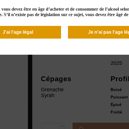
25,00 €
Rupture de stock
e, vous devez être en âge d’acheter et de consommer de l’alcool selon 
. S’il n’existe pas de législation sur ce sujet, vous devez être âgé d
J'ai l'age légal
Je n'ai pas l'age lé
Couleur
Mill
2025
Cépages
Profi
Grenache
Boisé
Syrah
Puissant
Épicé
Fruité