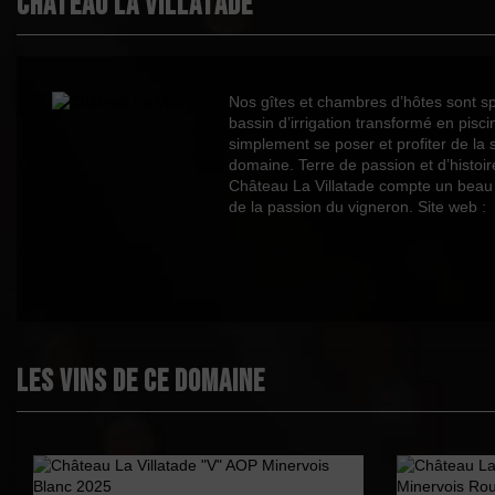
Château La Villatade
Épicé
Fruité
Cépages
Nos gîtes et chambres d’hôtes sont sp
bassin d’irrigation transformé en pisc
simplement se poser et profiter de la
Profil
domaine. Terre de passion et d’histoir
Couleur
Château La Villatade compte un beau n
de la passion du vigneron. Site web : 
Millésime
Volume
Rayons
Les vins de ce domaine