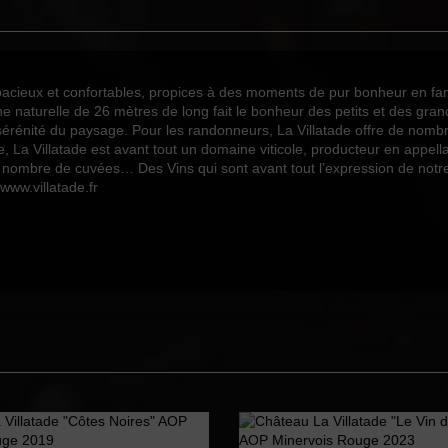
1
3
Grenache
acieux et confortables, propices à des moments de pur bonheur en fam
Syrah
ine naturelle de 26 mètres de long fait le bonheur des petits et des gr
 sérénité du paysage. Pour les randonneurs, La Villatade offre de nomb
Fruité
e, La Villatade est avant tout un domaine viticole, producteur en appel
Rosé
ombre de cuvées… Des Vins qui sont avant tout l’expression de notre 
www.villatade.fr
2025
150cl
Vin 2021
Vin 2021
Vin 2021