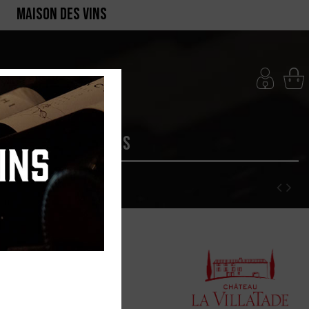
MAISON DES VINS
RTE
PRODUCTEURS
de "V" AOP
25 Magnum