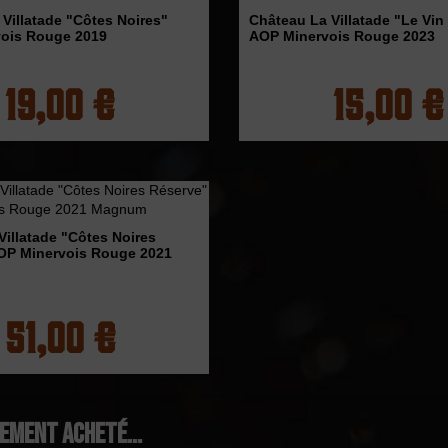
Villatade "Côtes Noires"
Château La Villatade "Le Vin
ois Rouge 2019
AOP Minervois Rouge 2023
19,00 €
15,00 €
Villatade "Côtes Noires
OP Minervois Rouge 2021
51,00 €
lement acheté...