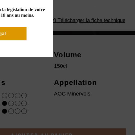
la législation de votre
e 18 ans au moins.
Télécharger la fiche technique
gal
ésime
Volume
150cl
ls
Appellation
AOC Minervois