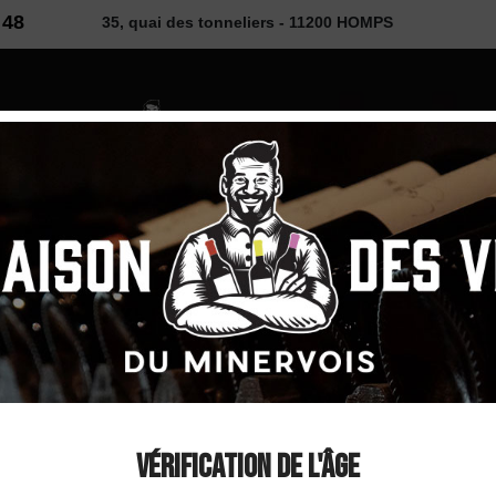
 48
35, quai des tonneliers - 11200 HOMPS
2026
 VINS
SELECTION
COUP DE ❤
DÉCOUVE
 Magnum
Château La Villata
Minervois Rosé 20
Vérification de l'âge