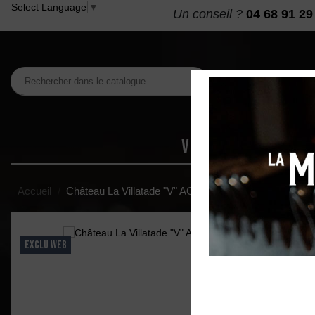
Select Language
▼
Un conseil ?
04 68 91 29
VINS
MAISON DES
Accueil
Château La Villatade "V" AOP Minervois Rosé 2025
EXCLU WEB