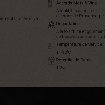
Accords Mets & Vins
Apéritif, tapas, petites sa
d’herbes de Provence, piz
. Fermentation en cuve
Dégustation
À la fois fruité et gourman
de fruit avec une belle acid
Température de Service
11-12°C
Potentiel de Garde
1-2 ans
Haute Valeur Environnementale
AOC Minervois
0
1