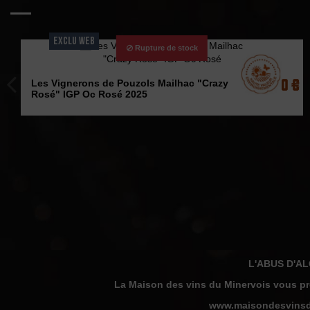
EXCLU WEB
Rupture de stock
7,20 €
Les Vignerons de Pouzols Mailhac "Crazy
Rosé" IGP Oc Rosé 2025
L'ABUS D'A
La Maison des vins du Minervois
vous pro
www.
maisondesvinsd